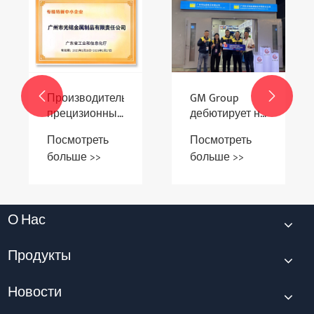
Запасные
пластины для
бытовой
Посмотреть
мясорубки
больше >>
GM Group


дебютирует на
Кантонской
Посмотреть
ярмарке,
больше >>
демонстрируя
прецизионные
детали для
порошковой
О Нас
металлургии
нного
Продукты
Новости