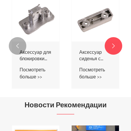


Аксессуар
Аксессуар для
сиденья с
крепления на
кнопкой
кронштейне
Посмотреть
Посмотреть
дефибриллятора
дефибриллятора
больше >>
больше >>
Новости Рекомендации