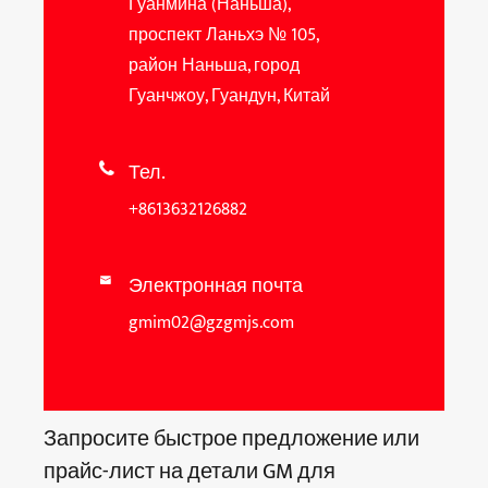
Гуанмина (Наньша),
проспект Ланьхэ № 105,
район Наньша, город
Гуанчжоу, Гуандун, Китай
Тел.

+8613632126882
Электронная почта

gmim02@gzgmjs.com
Запросите быстрое предложение или
прайс-лист на детали GM для