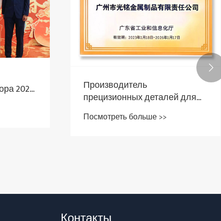

Производитель
ора 2025
прецизионных деталей для
порошковой металлургии GM
Посмотреть больше >>
Group сохранила титул
провинциального
«специализированного и
инновационного»
предприятия
Контакты