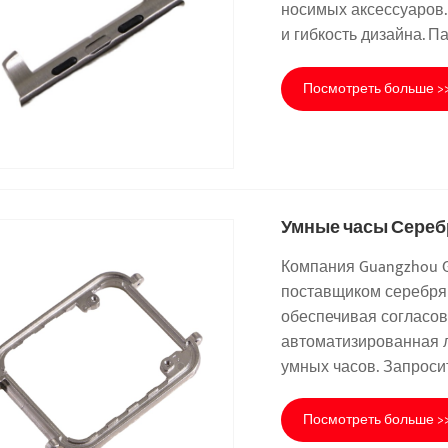
носимых аксессуаров.
и гибкость дизайна. 
Посмотреть больше >
Умные часы Сереб
Компания Guangzhou G
поставщиком серебрян
обеспечивая согласов
автоматизированная 
умных часов. Запроси
Посмотреть больше >