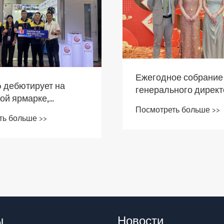
Ежегодное собрание
 дебютирует на
генерального директ
ой ярмарке,
г.
Посмотреть больше >>
рируя прецизионные
ть больше >>
для порошковой
ргии
ы
Новости