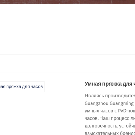
Умная пряжка для 
Являясь производител
Guangzhou Guangming M
умных часов с PVD-по
часов. Наш процесс л
долговечность, устойч
взыскательных брендо