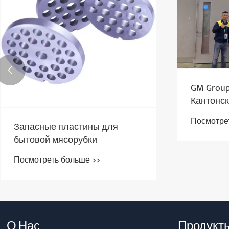

GM Group
Кантонск
демонст
Посмотре
детали 
Запасные пластины для
металлу
бытовой мясорубки
Посмотреть больше >>
О Нас
Продукт