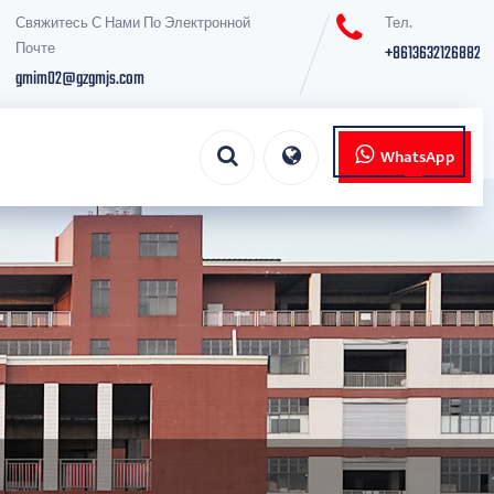
Свяжитесь С Нами По Электронной
Тел.
Почте
+8613632126882
gmim02@gzgmjs.com
WhatsApp