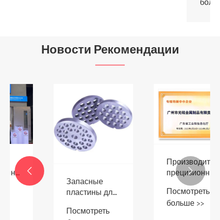
больше >>
Новости Рекомендации
Производитель
прецизионных


Запасные
деталей для
Посмотреть
пластины для
порошковой
больше >>
бытовой
металлургии
Посмотреть
мясорубки
GM Group