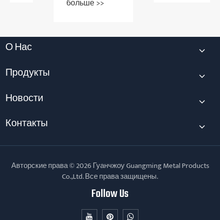
больше >>
сохранила
титул
провинциального
«специализированного
О Нас
и
инновационного»
предприятия
Продукты
Новости
Контакты
Авторские права © 2026 Гуанчжоу Guangming Metal Products
Co.,Ltd. Все права защищены.
Follow Us