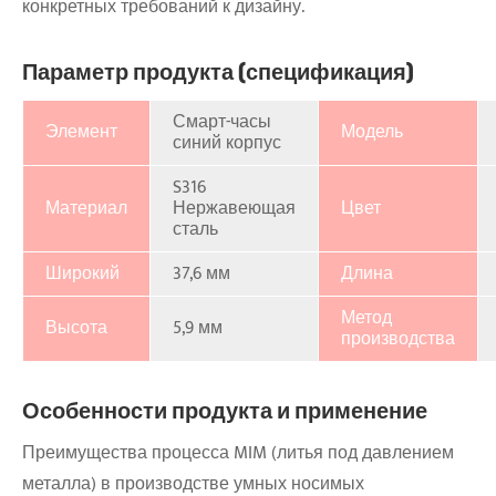
конкретных требований к дизайну.
Параметр продукта (спецификация)
Смарт-часы
Элемент
Модель
синий корпус
S316
Материал
Нержавеющая
Цвет
сталь
Широкий
37,6 мм
Длина
Метод
Высота
5,9 мм
производства
Особенности продукта и применение
Преимущества процесса MIM (литья под давлением
металла) в производстве умных носимых